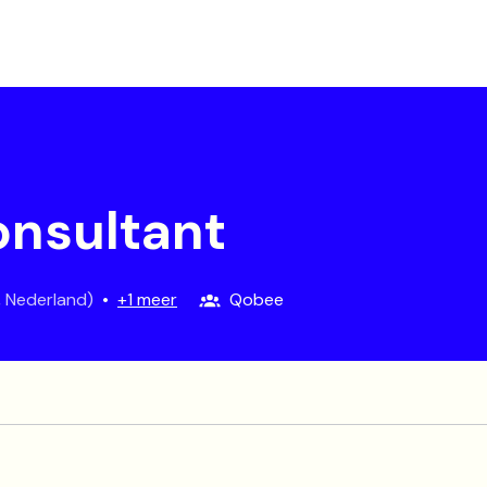
onsultant
,
Nederland
)
•
+1 meer
Qobee