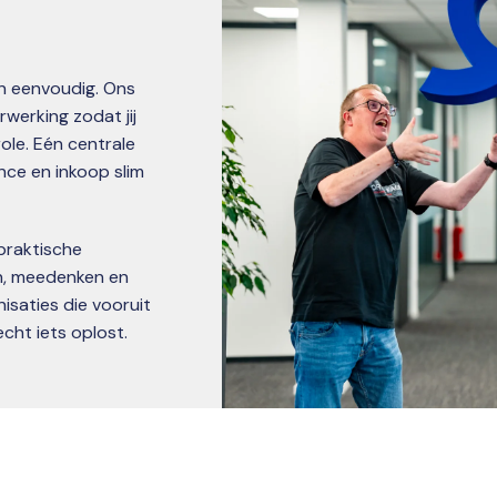
 eenvoudig. Ons 
werking zodat jij 
le. Eén centrale 
nce en inkoop slim 
praktische 
n, meedenken en 
aties die vooruit 
echt iets oplost.