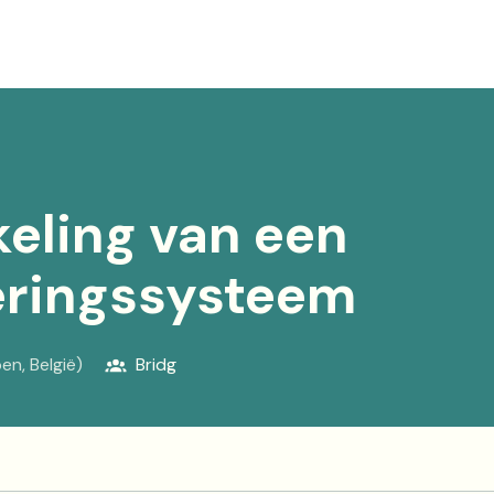
keling van een
eringssysteem
pen
,
België
)
Bridg