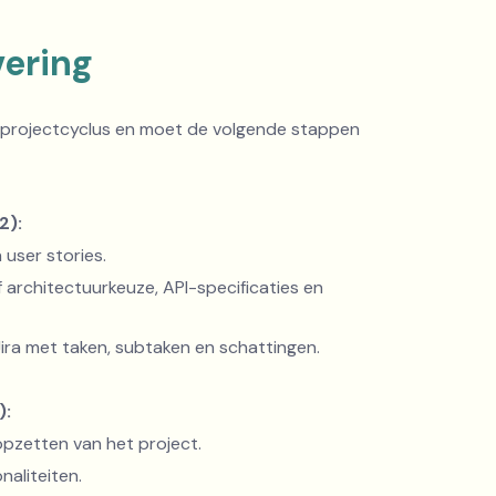
vering
ge projectcyclus en moet de volgende stappen
2):
 user stories.
ef architectuurkeuze, API-specificaties en
Jira met taken, subtaken en schattingen.
):
pzetten van het project.
aliteiten.