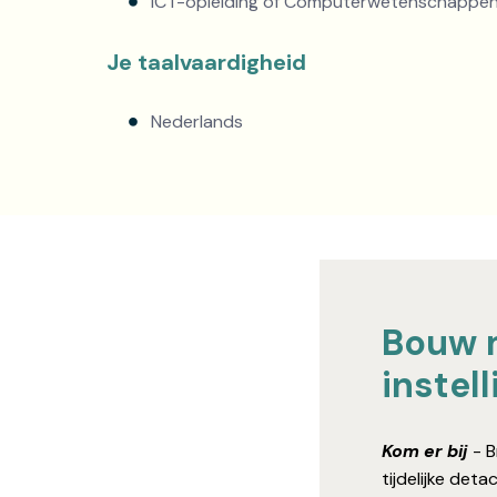
ICT-opleiding of Computerwetenschappen
Je taalvaardigheid
Nederlands
Bouw m
instel
Kom er bij
 - 
tijdelijke det