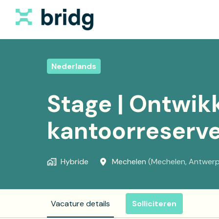
Overslaan
naar
Bridg homepage
content
Nederlands
Stage | Ontwik
kantoorreserv
Hybride
Mechelen
(
Mechelen
,
Antwer
Vacature details
Solliciteren